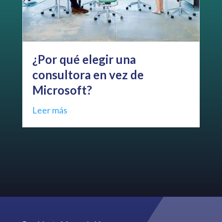
¿Por qué elegir una
Be
consultora en vez de
le
Microsoft?
Leer más
Le