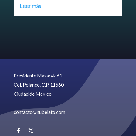
Leer más
Le
Presidente Masaryk 61
Col. Polanco. C.P. 11560
Ciudad de México
contacto@nubelato.com