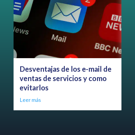
Desventajas de los e-mail de
El
ventas de servicios y como
in
evitarlos
ho
Leer más
Le